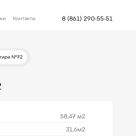
8 (861) 290-55-51
дки
Контакты
ртира №72
2
58,47 м2
31,6м2