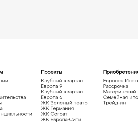
м
Проекты
Приобретени
нии
Клубный квартал
Европея Ипот
Европа 9
Рассрочка
Клубный квартал
Материнский 
оительства
Европа 6
Семейная ипо
ы
ЖК Зелёный театр
Трейд-ин
а
ЖК Германия
нциальности
ЖК Сограт
ЖК Европа-Сити