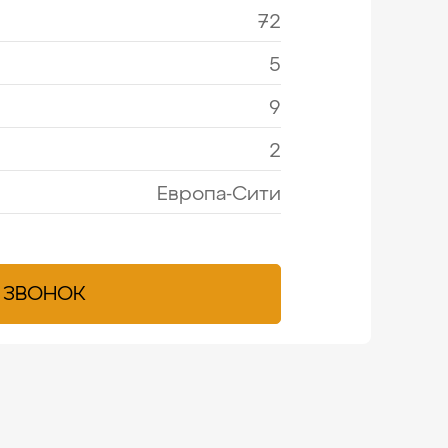
72
5
9
2
Европа-Сити
 ЗВОНОК