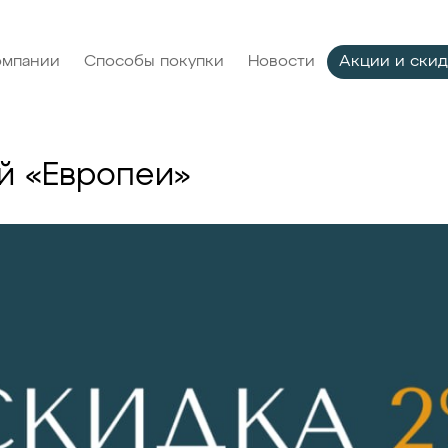
омпании
Способы покупки
Новости
Акции и ски
й «Европеи»