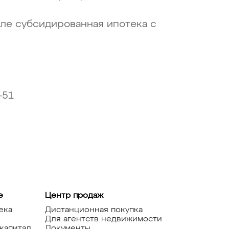
сле субсидированная ипотека с
-51
е
Центр продаж
ека
Дистанционная покупка
Для агентств недвижимости
капитал
Документы